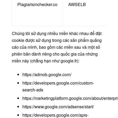
Plagiarismchecker.co
AWSELB
Th
Th
Chúng tôi sử dụng nhiều miền khác nhau để đặt
cookie được sử dụng trong các sản phẩm quảng
cáo của mình, bao gồm các miền sau và một số
phiên bản dành riêng cho quốc gia của những
miền này (chẳng hạn như google.fr):
https://admob.google.com/
https://developers.google.com/custom-
search-ads
https://marketingplatform.google.com/about/enterp
https://www.google.com/adsense/start/
https://developers.google.com/apis-