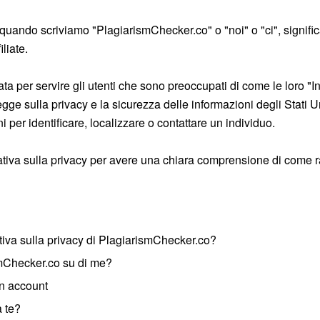
he quando scriviamo "PlagiarismChecker.co" o "noi" o "ci", signif
iliate.
ta per servire gli utenti che sono preoccupati di come le loro "In
gge sulla privacy e la sicurezza delle informazioni degli Stati U
i per identificare, localizzare o contattare un individuo.
ativa sulla privacy per avere una chiara comprensione di come r
tiva sulla privacy di PlagiarismChecker.co?
smChecker.co su di me?
un account
a te?