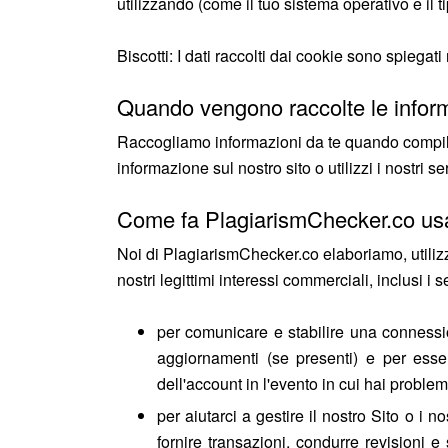
utilizzando (come il tuo sistema operativo e il 
Biscotti: I dati raccolti dai cookie sono spiega
Quando vengono raccolte le infor
Raccogliamo informazioni da te quando compili un
informazione sul nostro sito o utilizzi i nostri se
Come fa PlagiarismChecker.co usa
Noi di PlagiarismChecker.co elaboriamo, utilizz
nostri legittimi interessi commerciali, inclusi i 
per comunicare e stabilire una connessione
aggiornamenti (se presenti) e per esser
dell'account in l'evento in cui hai proble
per aiutarci a gestire il nostro Sito o i n
fornire transazioni, condurre revisioni e 