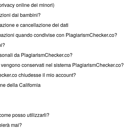
rivacy online dei minori)
zioni dai bambini?
azione e cancellazione dei dati
rmazioni quando condivise con PlagiarismChecker.co?
ni?
rsonali da PlagiarismChecker.co?
li vengono conservati nel sistema PlagiarismChecker.co?
ker.co chiudesse il mio account?
ine della California
 come posso utilizzarli?
bierà mai?