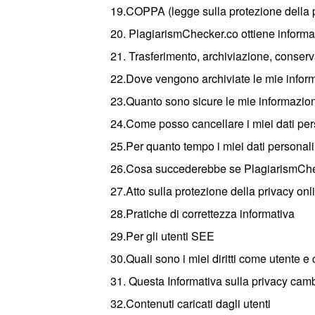
19.COPPA (legge sulla protezione della p
20. PlagiarismChecker.co ottiene informa
21. Trasferimento, archiviazione, conserv
22.Dove vengono archiviate le mie info
23.Quanto sono sicure le mie informazio
24.Come posso cancellare i miei dati pe
25.Per quanto tempo i miei dati persona
26.Cosa succederebbe se PlagiarismChec
27.Atto sulla protezione della privacy onl
28.Pratiche di correttezza informativa
29.Per gli utenti SEE
30.Quali sono i miei diritti come utente e
31. Questa Informativa sulla privacy cam
32.Contenuti caricati dagli utenti