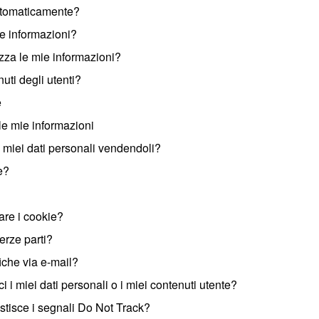
automaticamente?
e informazioni?
zza le mie informazioni?
uti degli utenti?
e
le mie informazioni
i miei dati personali vendendoli?
e?
are i cookie?
erze parti?
iche via e-mail?
 i miei dati personali o i miei contenuti utente?
tisce i segnali Do Not Track?