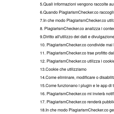
5.Quali informazioni vengono raccolte 
6.Quando PlagiarismChecker.co raccogli
7.In che modo PlagiarismChecker.co utili
8. PlagiarismChecker.co analizza i conten
9.Diritto all'utilizzo dei dati e divulgazion
10. PlagiarismChecker.co condivide mai 
11. PlagiarismChecker.co trae profitto da
12. PlagiarismChecker.co utilizza i cooki
13.Cookie che utilizziamo
14.Come eliminare, modificare o disabilit
15.Come funzionano i plugin e le app di t
16. PlagiarismChecker.co mi invierà notif
17. PlagiarismChecker.co renderà pubblici
18.In che modo PlagiarismChecker.co ges