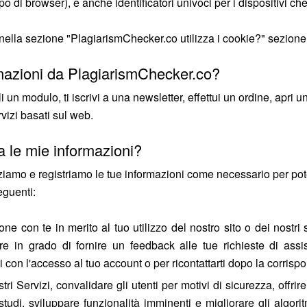
tipo di browser), e anche identificatori univoci per i dispositivi
ti nella sezione "PlagiarismChecker.co utilizza i cookie?" sezione
mazioni da PlagiarismChecker.co?
 modulo, ti iscrivi a una newsletter, effettui un ordine, apri un 
rvizi basati sul web.
 le mie informazioni?
iamo e registriamo le tue informazioni come necessario per poter 
seguenti:
 con te in merito al tuo utilizzo del nostro sito o dei nostri ser
e in grado di fornire un feedback alle tue richieste di assis
mi con l'accesso al tuo account o per ricontattarti dopo la corris
ostri Servizi, convalidare gli utenti per motivi di sicurezza, off
studi, sviluppare funzionalità imminenti e migliorare gli algorit