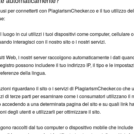
lte automaticamente?
 usi per connetterti con PlagiarismChecker.co e il tuo utilizzo d
ue:
 luogo in cui utilizzi i tuoi dispositivi come computer, cellulare 
uando interagisci con il nostro sito o i nostri servizi.
 siti Web, i nostri server raccolgono automaticamente i dati quando 
registro possono includere il tuo indirizzo IP, il tipo e le impost
 preferenze della lingua.
azioni riguardano il sito o i servizi di PlagiarismChecker.co che u
ervizi di terze parti per esaminare come i consumatori utilizzano il 
 accedendo a una determinata pagina del sito e su quali link h
 degli utenti e utilizzarli per ottimizzare il sito.
ngono raccolti dal tuo computer o dispositivo mobile che include 