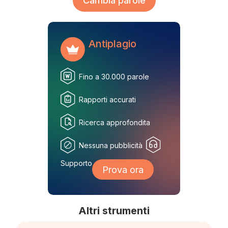
Cambia parole
Antiplagio
Fino a 30.000 parole
Rapporti accurati
Ricerca approfondita
Nessuna pubblicità
Supporto
Prova ora
Altri strumenti