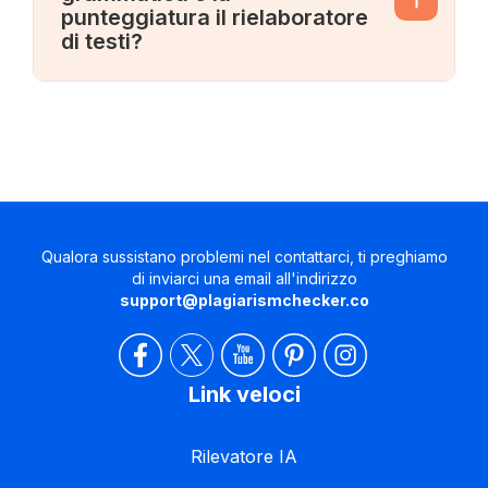
punteggiatura il rielaboratore
di testi?
Qualora sussistano problemi nel contattarci, ti preghiamo
di inviarci una email all'indirizzo
support@plagiarismchecker.co
Link veloci
Rilevatore IA