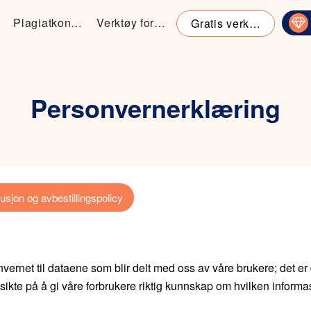
Plagiatkontroll
Verktøy for omskrivning
Gratis verktøy
Personvernerklæring
usjon og avbestillingspolicy
rnet til dataene som blir delt med oss av våre brukere; det er de
kte på å gi våre forbrukere riktig kunnskap om hvilken informas