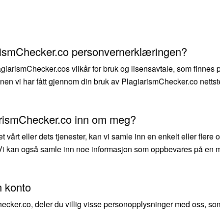
rismChecker.co personvernerklæringen?
giarismChecker.cos vilkår for bruk og lisensavtale, som finnes 
sjonen vi har fått gjennom din bruk av PlagiarismChecker.co nettst
arismChecker.co inn om meg?
vårt eller dets tjenester, kan vi samle inn en enkelt eller fler
). Vi kan også samle inn noe informasjon som oppbevares på en må
n konto
hecker.co, deler du villig visse personopplysninger med oss, so