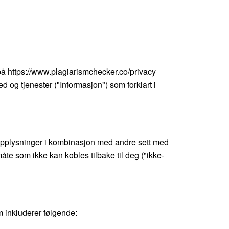
på https://www.plagiarismchecker.co/privacy
ed og tjenester ("Informasjon") som forklart i
e opplysninger i kombinasjon med andre sett med
te som ikke kan kobles tilbake til deg ("ikke-
m inkluderer følgende: