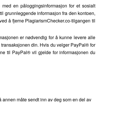
 med en påloggingsinformasjon for et sosialt
g til grunnleggende informasjon fra den kontoen,
ved å fjerne PlagiarismChecker.co-tilgangen til
rmasjonen er nødvendig for å kunne levere alle
 transaksjonen din. Hvis du velger PayPal® for
ene til PayPal® vil gjelde for informasjonen du
r på annen måte sendt inn av deg som en del av