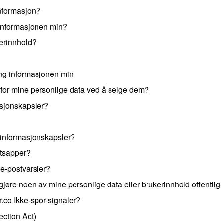
nformasjon?
informasjonen min?
erinnhold?
ng informasjonen min
 for mine personlige data ved å selge dem?
asjonskapsler?
e informasjonskapsler?
rtsapper?
e-postvarsler?
jøre noen av mine personlige data eller brukerinnhold offentlig
co Ikke-spor-signaler?
ction Act)