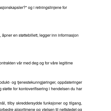
sjonskapsler?" og i retningslinjene for
 åpner en støttebillett, legger inn informasjon
ontrakten vår med deg og for våre legitime
odukt- og tjenestekunngjøringer, oppdateringer
 støtte for kontoverifisering i hendelsen du har
mål, tilby skreddersydde funksjoner og tilgang,
rbedre algoritmene og ytelsen til nettstedet og