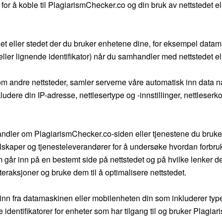
r å koble til PlagiarismChecker.co og din bruk av nettstedet eller
et eller stedet der du bruker enhetene dine, for eksempel datama
 eller lignende identifikator) når du samhandler med nettstedet el
andre nettsteder, samler serverne våre automatisk inn data når 
ludere din IP-adresse, nettlesertype og -innstillinger, nettleserko
ndler om PlagiarismChecker.co-siden eller tjenestene du bruke
selskaper og tjenesteleverandører for å undersøke hvordan forbru
 går inn på en bestemt side på nettstedet og på hvilke lenker de 
eraksjoner og bruke dem til å optimalisere nettstedet.
inn fra datamaskinen eller mobilenheten din som inkluderer ty
 identifikatorer for enheter som har tilgang til og bruker Plagia