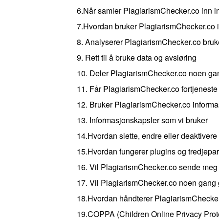
6.Når samler PlagiarismChecker.co inn i
7.Hvordan bruker PlagiarismChecker.co 
8. Analyserer PlagiarismChecker.co bruk
9. Rett til å bruke data og avsløring
10. Deler PlagiarismChecker.co noen ga
11. Får PlagiarismChecker.co fortjeneste
12. Bruker PlagiarismChecker.co inform
13. Informasjonskapsler som vi bruker
14.Hvordan slette, endre eller deaktiver
15.Hvordan fungerer plugins og tredjepa
16. Vil PlagiarismChecker.co sende meg 
17. Vil PlagiarismChecker.co noen gang g
18.Hvordan håndterer PlagiarismChecker.
19.COPPA (Children Online Privacy Prote