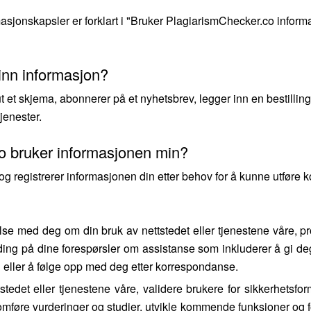
asjonskapsler er forklart i "Bruker PlagiarismChecker.co informa
inn informasjon?
ut et skjema, abonnerer på et nyhetsbrev, legger inn en bestilling,
tjenester.
o bruker informasjonen min?
g registrerer informasjonen din etter behov for å kunne utføre k
se med deg om din bruk av nettstedet eller tjenestene våre, pr
ding på dine forespørsler om assistanse som inkluderer å gi deg
n eller å følge opp med deg etter korrespondanse.
tedet eller tjenestene våre, validere brukere for sikkerhetsfor
mføre vurderinger og studier, utvikle kommende funksjoner og fo