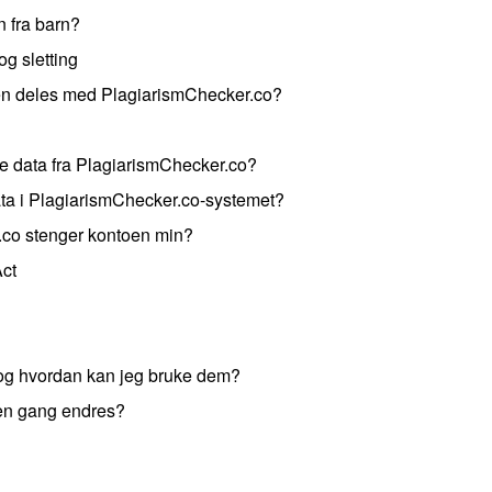
n fra barn?
og sletting
den deles med PlagiarismChecker.co?
ge data fra PlagiarismChecker.co?
ata i PlagiarismChecker.co-systemet?
r.co stenger kontoen min?
Act
 og hvordan kan jeg bruke dem?
en gang endres?