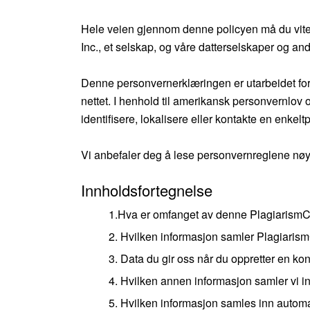
Hele veien gjennom denne policyen må du vite at
Inc., et selskap, og våre datterselskaper og and
Denne personvernerklæringen er utarbeidet for 
nettet. I henhold til amerikansk personvernlo
identifisere, lokalisere eller kontakte en enkelt
Vi anbefaler deg å lese personvernreglene nøye f
Innholdsfortegnelse
1.Hva er omfanget av denne Plagiarism
2. Hvilken informasjon samler Plagiari
3. Data du gir oss når du oppretter en ko
4. Hvilken annen informasjon samler vi i
5. Hvilken informasjon samles inn autom