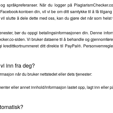
 og språkpreferanser. Når du logger på PlagiarismChecker.co
Facebook-kontoen din, vil vi be om ditt samtykke til å få tilgan
il slutte å dele dette med oss, kan du gjøre det når som helst 
jenester, bør du oppgi betalingsinformasjonen din. Denne info
cker.co-siden. Vi bruker dataene til å behandle og gjennomføre
gi kredittkortnummeret ditt direkte til PayPal®. Personvernregl
vi inn fra deg?
asjon når du bruker nettstedet eller dets tjenester:
menter eller annet innhold/informasjon lastet opp, lagt inn elle
utomatisk?