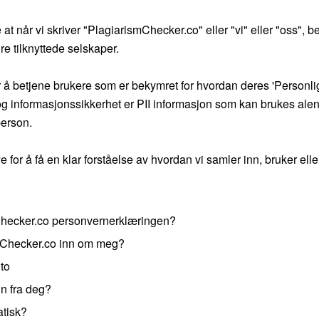
 når vi skriver "PlagiarismChecker.co" eller "vi" eller "oss", b
re tilknyttede selskaper.
å betjene brukere som er bekymret for hvordan deres 'Personlig 
v og informasjonssikkerhet er PII informasjon som kan brukes al
person.
or å få en klar forståelse av hvordan vi samler inn, bruker eller
Checker.co personvernerklæringen?
smChecker.co inn om meg?
nto
nn fra deg?
atisk?