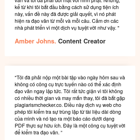
văn và tôi đã phải đối mặt với hình phạt. Nhưng,
kể từ khi tôi bắt đầu bằng cách sử dụng tiện ích
này, vấn đề này đã được giải quyết, vì nó phát
hiện ra đạo văn từ mỗi và mỗi câu. Cảm ơn các
nhà phát triển vì một dịch vụ tuyệt vời như vậy. "
Amber Johns.
Content Creator
"Tôi đã phải nộp một bài tập vào ngày hôm sau và
không có công cụ trực tuyến nào có thể xác định
đạo văn ngay lập tức. Tôi rất tức giận vì tôi không
có nhiều thời gian và may mắn thay, tôi đã bắt gặp
plagiarismchecker.co. Điều này dịch vụ web cho
phép tôi kiểm tra sự trùng lặp từ tài liệu dài dòng
của mình và nó tạo ra một báo cáo dưới dạng
PDF thực sự hữu ích. Đây là một công cụ tuyệt vời
để kiểm tra đạo văn. ”