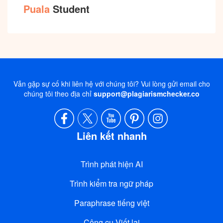
Puala
Student
Vẫn gặp sự cố khi liên hệ với chúng tôi? Vui lòng gửi email cho
chúng tôi theo địa chỉ
support@plagiarismchecker.co
Liên kết nhanh
Trình phát hiện AI
Trình kiểm tra ngữ pháp
Paraphrase tiếng việt
Công cụ Viết lại