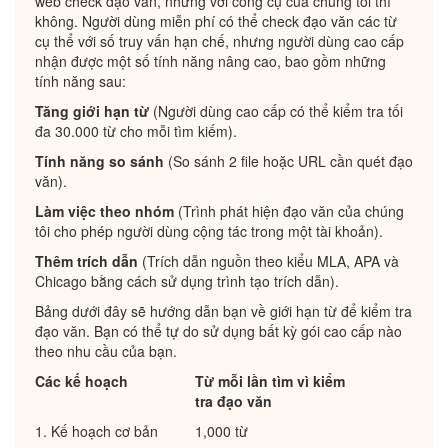
web check đạo văn, nhưng với công cụ của chúng tôi thì
không. Người dùng miễn phí có thể check đạo văn các từ
cụ thể với số truy vấn hạn chế, nhưng người dùng cao cấp
nhận được một số tính năng nâng cao, bao gồm những
tính năng sau:
Tăng giới hạn từ
(Người dùng cao cấp có thể kiểm tra tối
đa 30.000 từ cho mỗi tìm kiếm).
Tính năng so sánh
(So sánh 2 file hoặc URL cần quét đạo
văn).
Làm việc theo nhóm
(Trình phát hiện đạo văn của chúng
tôi cho phép người dùng cộng tác trong một tài khoản).
Thêm trích dẫn
(Trích dẫn nguồn theo kiểu MLA, APA và
Chicago bằng cách sử dụng trình tạo trích dẫn).
Bảng dưới đây sẽ hướng dẫn bạn về giới hạn từ để kiểm tra
đạo văn. Bạn có thể tự do sử dụng bất kỳ gói cao cấp nào
theo nhu cầu của bạn.
Các kế hoạch
Từ mỗi lần tìm vì kiểm
tra đạo văn
1. Kế hoạch cơ bản
1,000 từ