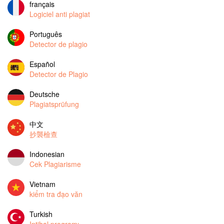
français
Logiciel anti plagiat
Português
Detector de plagio
Español
Detector de Plagio
Deutsche
Plagiatsprüfung
中文
抄襲檢查
Indonesian
Cek Plagiarisme
Vietnam
kiểm tra đạo văn
Turkish