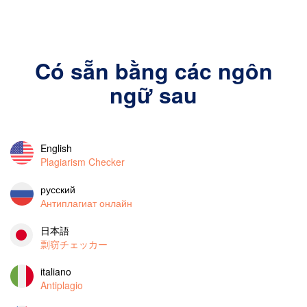
Có sẵn bằng các ngôn
ngữ sau
English
Plagiarism Checker
русский
Антиплагиат онлайн
日本語
剽窃チェッカー
italiano
Antiplagio