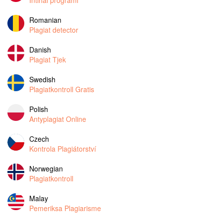
Intihal programı
Romanian
Plagiat detector
Danish
Plagiat Tjek
Swedish
Plagiatkontroll Gratis
Polish
Antyplagiat Online
Czech
Kontrola Plagiátorství
Norwegian
Plagiatkontroll
Malay
Pemeriksa Plagiarisme