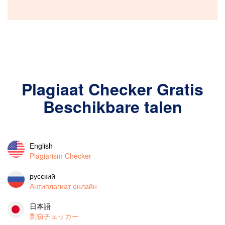
Plagiaat Checker Gratis
Beschikbare talen
English
Plagiarism Checker
русский
Антиплагиат онлайн
日本語
剽窃チェッカー