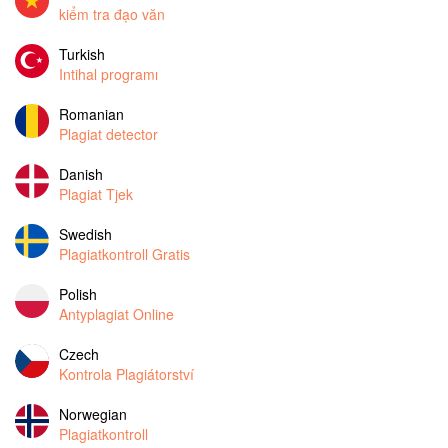
kiểm tra đạo văn
Turkish
Intihal programı
Romanian
Plagiat detector
Danish
Plagiat Tjek
Swedish
Plagiatkontroll Gratis
Polish
Antyplagiat Online
Czech
Kontrola Plagiátorství
Norwegian
Plagiatkontroll