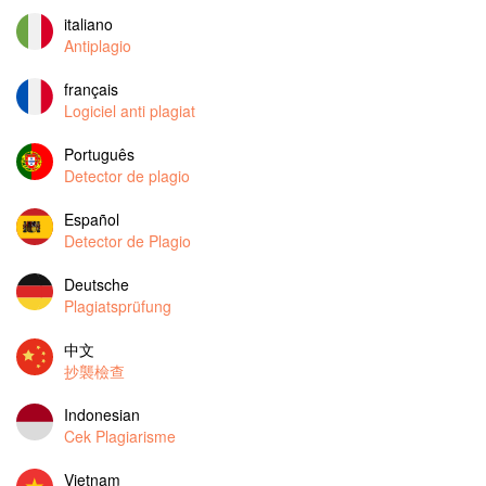
italiano
Antiplagio
français
Logiciel anti plagiat
Português
Detector de plagio
Español
Detector de Plagio
Deutsche
Plagiatsprüfung
中文
抄襲檢查
Indonesian
Cek Plagiarisme
Vietnam