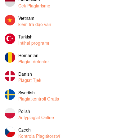
Cek Plagiarisme
Vietnam
kiểm tra đạo văn
Turkish
Intihal programı
Romanian
Plagiat detector
Danish
Plagiat Tjek
Swedish
Plagiatkontroll Gratis
Polish
Antyplagiat Online
Czech
Kontrola Plagiátorství