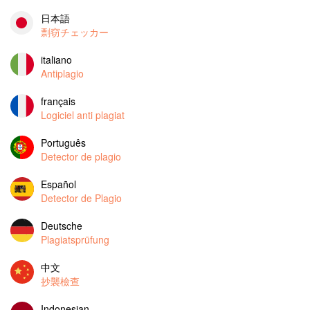
日本語
剽窃チェッカー
italiano
Antiplagio
français
Logiciel anti plagiat
Português
Detector de plagio
Español
Detector de Plagio
Deutsche
Plagiatsprüfung
中文
抄襲檢查
Indonesian