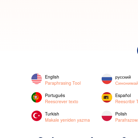
English
русский
Paraphrasing Tool
Синонимай
Português
Español
Reescrever texto
Reescribir 
Turkish
Polish
Makale yeniden yazma
Parafrazow