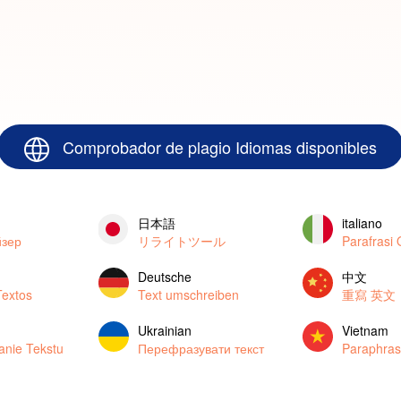
Comprobador de plagio Idiomas disponibles
日本語
italiano
зер
リライトツール
Parafrasi 
Deutsche
中文
Textos
Text umschreiben
重寫 英文
Ukrainian
Vietnam
anie Tekstu
Перефразувати текст
Paraphras