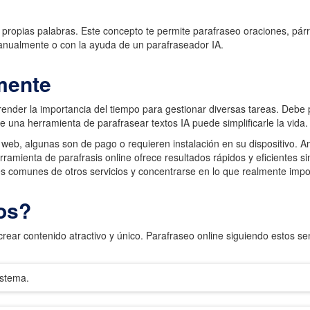
s propias palabras. Este concepto te permite parafraseo oraciones, pár
manualmente o con la ayuda de un parafraseador IA.
lmente
ender la importancia del tiempo para gestionar diversas tareas. Debe p
 una herramienta de parafrasear textos IA puede simplificarle la vida.
a web, algunas son de pago o requieren instalación en su dispositiv
amienta de parafrasis online ofrece resultados rápidos y eficientes si
es comunes de otros servicios y concentrarse en lo que realmente impo
os?
rear contenido atractivo y único. Parafraseo online siguiendo estos sen
istema.