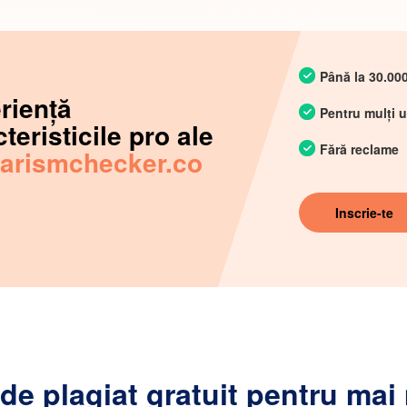
Până la 30.00
rienţă
Pentru mulți ut
teristicile pro ale
Fără reclame
iarismchecker.co
Inscrie-te
 de plagiat gratuit pentru mai