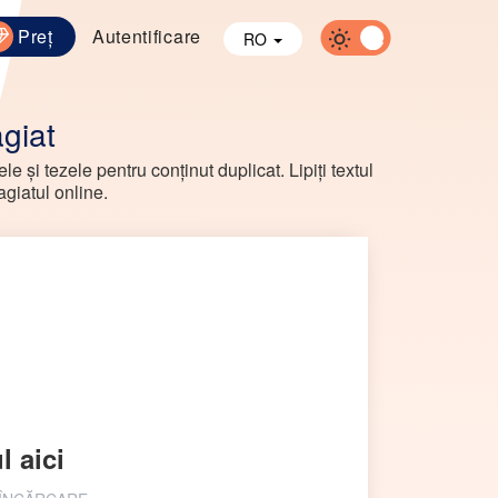
Preț
Autentificare
RO
agiat
le și tezele pentru conținut duplicat. Lipiți textul
agiatul online.
l aici