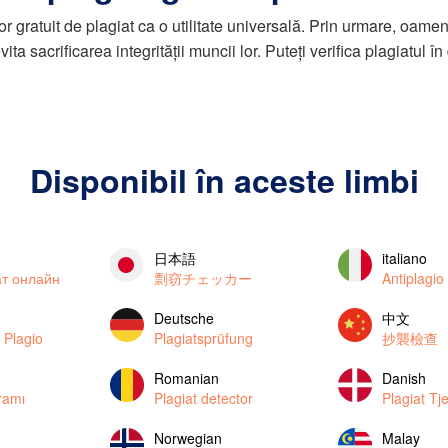
tor gratuit de plagiat ca o utilitate universală. Prin urmare, oame
vita sacrificarea integrității muncii lor. Puteți verifica plagiatul în 
Disponibil în aceste limbi
日本語
italiano
ат онлайн
剽窃チェッカー
Antiplagio
Deutsche
中文
 Plagio
Plagiatsprüfung
抄襲檢查
Romanian
Danish
gramı
Plagiat detector
Plagiat Tj
Norwegian
Malay