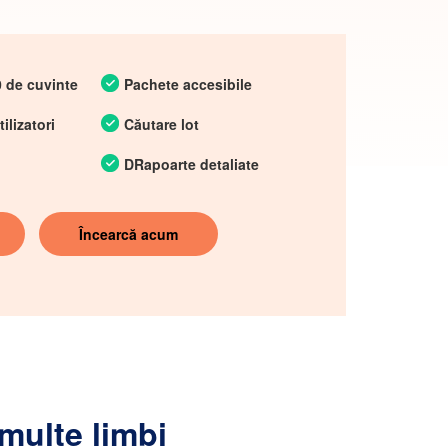
0 de cuvinte
Pachete accesibile
ilizatori
Căutare lot
DRapoarte detaliate
Încearcă acum
 multe limbi