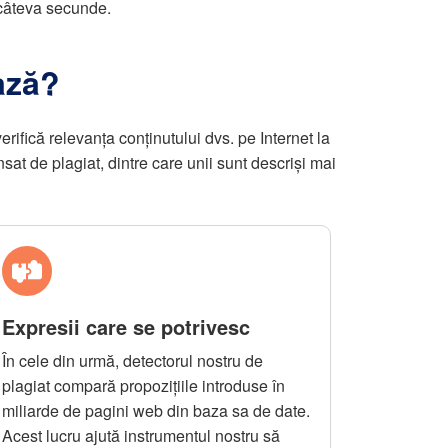
n câteva secunde.
ază?
rifică relevanța conținutului dvs. pe Internet la
nsat de plagiat, dintre care unii sunt descriși mai
Expresii care se potrivesc
În cele din urmă, detectorul nostru de
plagiat compară propozițiile introduse în
miliarde de pagini web din baza sa de date.
Acest lucru ajută instrumentul nostru să