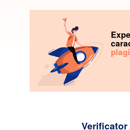
Expe
carac
plag
Verificator