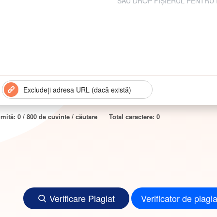
SAU DROP FIȘIERUL PENTRU
imită:
0
/ 800 de cuvinte / căutare
Total caractere:
0
Verificare Plagiat
Verificator de plagi