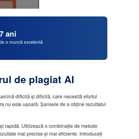
7 ani
de o muncă excelentă
ul de plagiat AI
ină dificilă și dificilă, care necesită efortul
ra nu este ușoară. Șansele de a obține rezultatul
ră și rapidă. Utilizează o combinație de metode
rezultate mai precise și mai eficiente. Introduceți