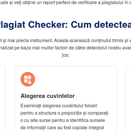
tuale și veți obține un raport perfect de verificare a plagiatului î
Plagiat Checker: Cum detecte
t și mai precis instrument. Acesta scanează conținutul trimis și ve
 analizat pe baza mai multor factori de către detectorul nostru ava
jos:
Alegerea cuvintelor
Examinați alegerea cuvântului folosit
pentru a structura o propoziție și comparați-
o cu alte surse pentru a identifica sursele
de informații care au fost copiate integral