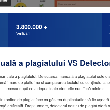
3.800.000 +
Verificări
ală a plagiatului VS Detector
nuale a plagiatului. Detectarea manuală a plagiatului este o sarc
măr mare de platforme și compararea textului cu conținutul alto
necesar după ce a depus toate eforturile sunt încă minime.
ostru online de plagiat face ca găsirea duplicaturilor să fie ușoa
ență artificială. Drept urmare, detectorul nostru de plagiat oferă 