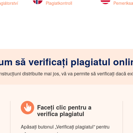
giátorství
Plagiatkontroll
Pemeriksa
um să verificați plagiatul onli
strucțiuni distribuite mai jos, vă va permite să verificați dacă exi
Faceți clic pentru a
verifica plagiatul
Apăsați butonul „Verificați plagiatul” pentru