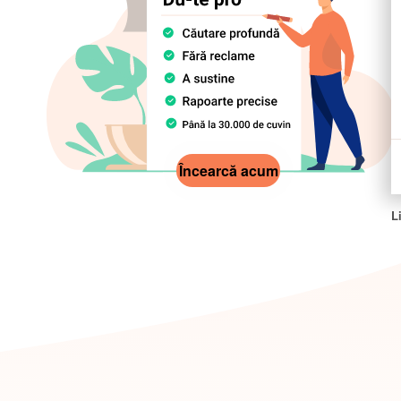
Încearcă acum
L