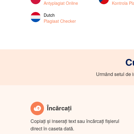
Antyplagiat Online
Kontrola Pla
Dutch
Plagiaat Checker
C
Urmând setul de in
Încărcați
Copiați și inserați text sau încărcați fișierul
direct în caseta dată.