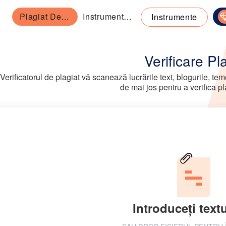
Plagiat Detector
Instrument de parafrazare
Instrumente
Verificare Pl
Verificatorul de plagiat vă scanează lucrările text, blogurile, teme
de mai jos pentru a verifica pl
Introduceți textu