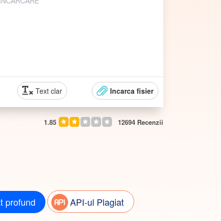
 ÎNCĂRCARE
Text clar
Incarca fisier
1.85
12694
Recenzii
at profund
API-ul Plagiat