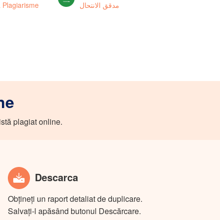
 Plagiarisme
مدقق الانتحال
ne
stă plagiat online.
Descarca
Obțineți un raport detaliat de duplicare.
Salvați-l apăsând butonul Descărcare.