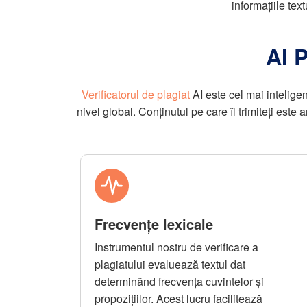
informațiile tex
AI 
Verificatorul de plagiat
AI este cel mai inteligen
nivel global. Conținutul pe care îl trimiteți este
Frecvențe lexicale
Instrumentul nostru de verificare a
plagiatului evaluează textul dat
determinând frecvența cuvintelor și
propozițiilor. Acest lucru facilitează