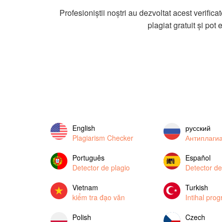
Profesioniștii noștri au dezvoltat acest verifica
plagiat gratuit și pot e
English
русский
Plagiarism Checker
Антиплаги
Português
Español
Detector de plagio
Detector de
Vietnam
Turkish
kiểm tra đạo văn
Intihal pro
Polish
Czech