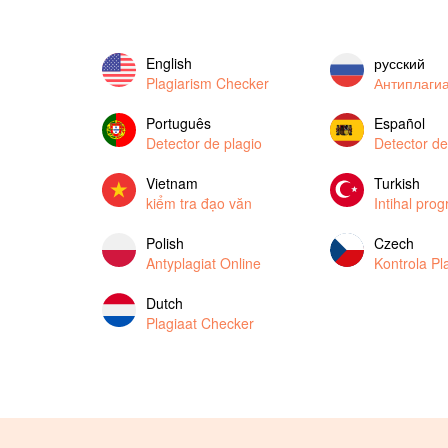
English
русский
Plagiarism Checker
Антиплаги
Português
Español
Detector de plagio
Detector de
Vietnam
Turkish
kiểm tra đạo văn
Intihal pro
Polish
Czech
Antyplagiat Online
Kontrola Pla
Dutch
Plagiaat Checker