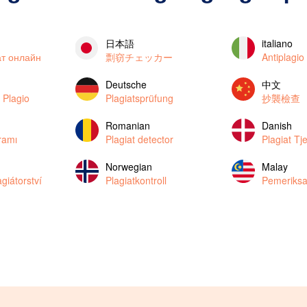
日本語
italiano
ат онлайн
剽窃チェッカー
Antiplagio
Deutsche
中文
 Plagio
Plagiatsprüfung
抄襲檢查
Romanian
Danish
gramı
Plagiat detector
Plagiat Tj
Norwegian
Malay
giátorství
Plagiatkontroll
Pemeriksa