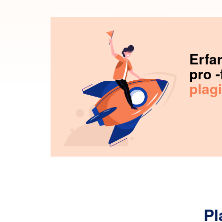
Erfa
pro -
plag
Pl