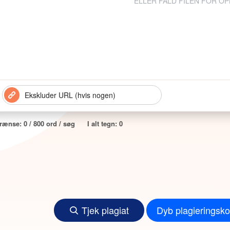
ELLER FALD FILEN FOR O
rænse:
0
/ 800 ord / søg
I alt tegn:
0
Tjek plagiat
Dyb plagieringsko