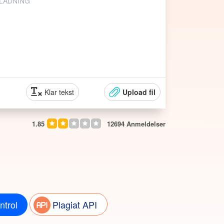
PLADNING
Klar tekst
Upload fil
1.85
12694
Anmeldelser
ntrol
Plagiat API