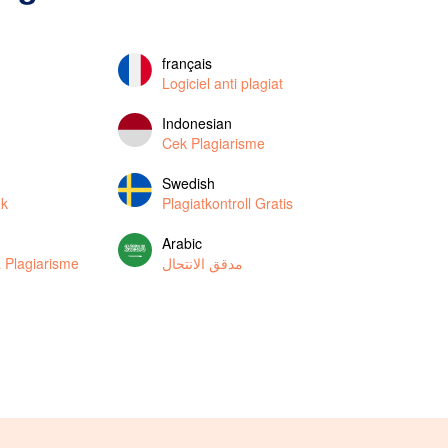
français
Logiciel anti plagiat
Indonesian
Cek Plagiarisme
Swedish
ek
Plagiatkontroll Gratis
Arabic
 Plagiarisme
مدقق الانتحال