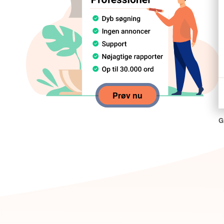
Prøv nu
G