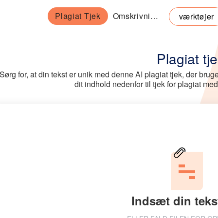
Plagiat Tjek
Omskrivningsværktøj
værktøjer
Plagiat tj
Sørg for, at din tekst er unik med denne AI plagiat tjek, der bru
dit indhold nedenfor til tjek for plagiat 
Indsæt din teks