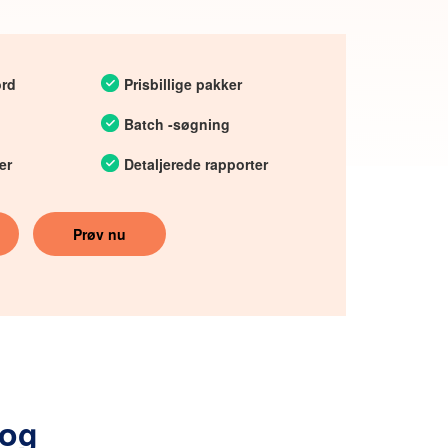
ord
Prisbillige pakker
Batch -søgning
er
Detaljerede rapporter
Prøv nu
rog