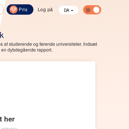
Pris
Log på
DA
ek
ges af studerende og førende universiteter. Indsæt
med en dybdegående rapport.
t her