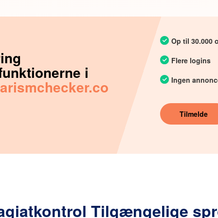
Op til 30.000 
ring
Flere logins
funktionerne i
Ingen annonc
iarismchecker.co
Tilmelde
agiatkontrol Tilgængelige sp