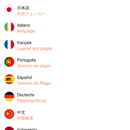
日本語
剽窃チェッカー
italiano
Antiplagio
français
Logiciel anti plagiat
Português
Detector de plagio
Español
Detector de Plagio
Deutsche
Plagiatsprüfung
中文
抄襲檢查
Indonesian