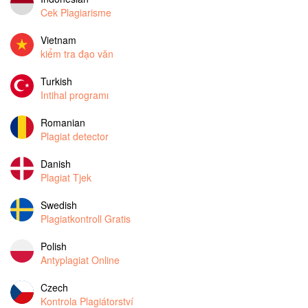
Cek Plagiarisme
Vietnam
kiểm tra đạo văn
Turkish
Intihal programı
Romanian
Plagiat detector
Danish
Plagiat Tjek
Swedish
Plagiatkontroll Gratis
Polish
Antyplagiat Online
Czech
Kontrola Plagiátorství