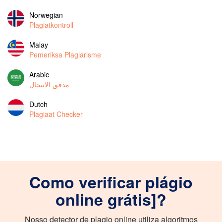
Norwegian
Plagiatkontroll
Malay
Pemeriksa Plagiarisme
Arabic
مدقق الانتحال
Dutch
Plagiaat Checker
Como verificar plágio
online grátis]?
Nosso detector de plagio online utiliza algoritmos