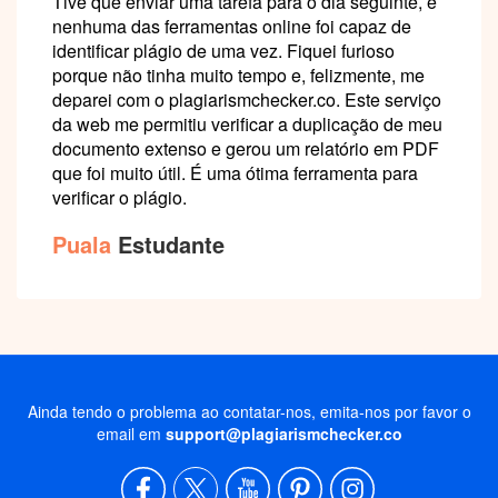
Tive que enviar uma tarefa para o dia seguinte, e
nenhuma das ferramentas online foi capaz de
identificar plágio de uma vez. Fiquei furioso
porque não tinha muito tempo e, felizmente, me
deparei com o plagiarismchecker.co. Este serviço
da web me permitiu verificar a duplicação de meu
documento extenso e gerou um relatório em PDF
que foi muito útil. É uma ótima ferramenta para
verificar o plágio.
Puala
Estudante
Ainda tendo o problema ao contatar-nos, emita-nos por favor o
email em
support@plagiarismchecker.co