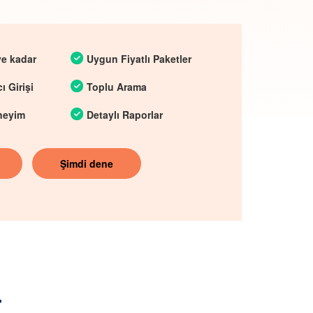
ye kadar
Uygun Fiyatlı Paketler
ı Girişi
Toplu Arama
neyim
Detaylı Raporlar
Şimdi dene
r