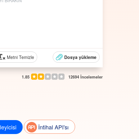
I BIRAKIN
Metni Temizle
Dosya yükleme
1.85
12694
İncelemeler
leyicisi
İntihal API'sı