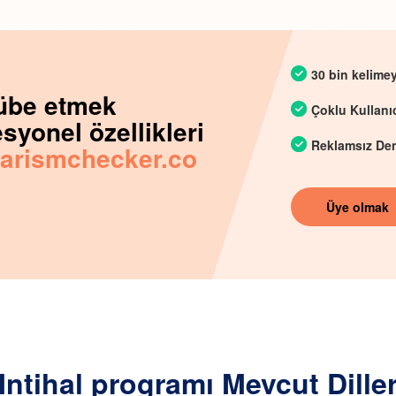
30 bin kelime
übe etmek
Çoklu Kullanıc
syonel özellikleri
Reklamsız De
iarismchecker.co
Üye olmak
Intihal programı Mevcut Dille