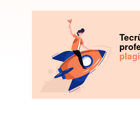
Tecr
profe
plag