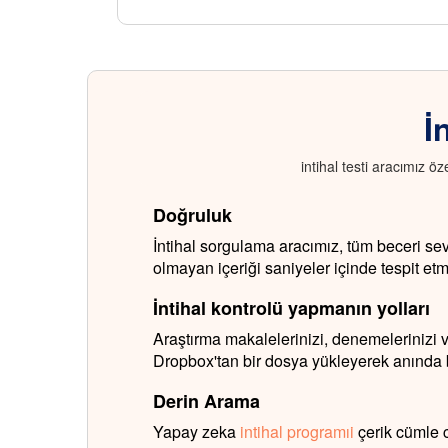
İ
intihal testi aracımız öz
Doğruluk
İntihal sorgulama aracımız, tüm beceri sev
olmayan içeriği saniyeler içinde tespit et
İntihal kontrolü yapmanın yolları
Araştırma makalelerinizi, denemelerinizi 
Dropbox'tan bir dosya yükleyerek anında bi
Derin Arama
Yapay zeka
intihal programıi
çerik cümle c