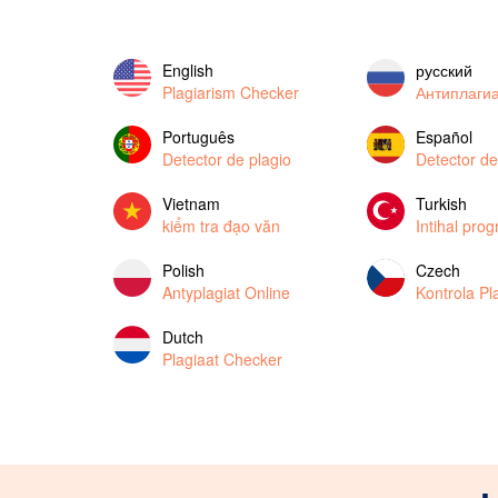
English
русский
Plagiarism Checker
Антиплаги
Português
Español
Detector de plagio
Detector de
Vietnam
Turkish
kiểm tra đạo văn
Intihal pro
Polish
Czech
Antyplagiat Online
Kontrola Pla
Dutch
Plagiaat Checker