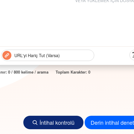
VEYA YÜKLEMEK İÇİN DOSYAY
ınır:
0
/ 800 kelime / arama
Toplam Karakter:
0
İntihal kontrolü
Derin intihal denet