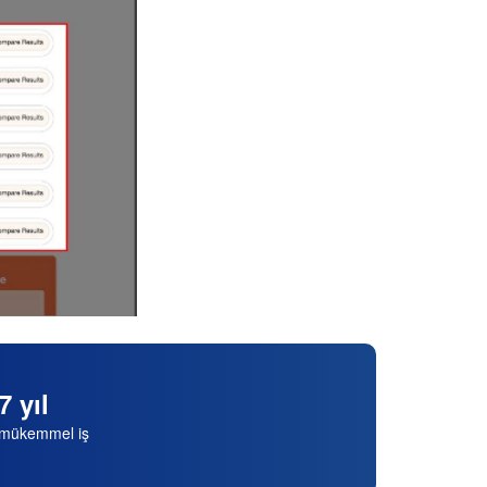
7 yıl
mükemmel iş