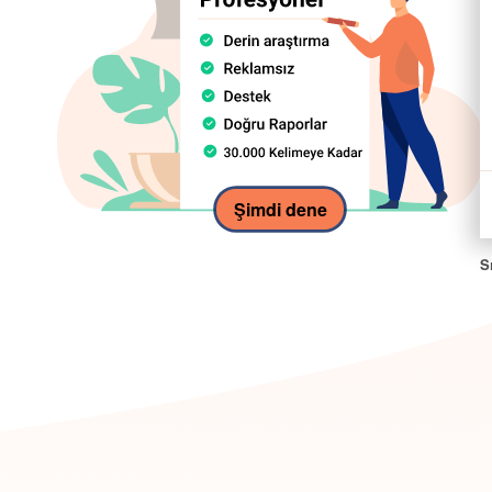
Şimdi dene
S