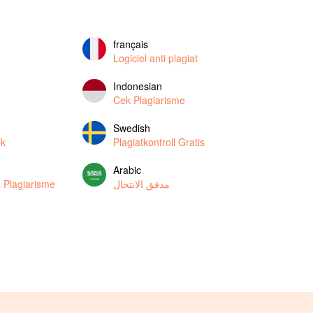
français
Logiciel anti plagiat
Indonesian
Cek Plagiarisme
Swedish
ek
Plagiatkontroll Gratis
Arabic
 Plagiarisme
مدقق الانتحال