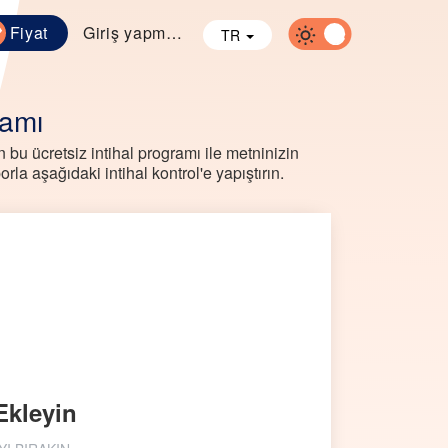
Fiyat
Giriş yapmak
TR
ramı
 bu ücretsiz intihal programı ile metninizin
rla aşağıdaki intihal kontrol'e yapıştırın.
Ekleyin