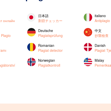
日本語
italiano
ат онлайн
剽窃チェッカー
Antiplagio
Deutsche
中文
 Plagio
Plagiatsprüfung
抄襲檢查
Romanian
Danish
gramı
Plagiat detector
Plagiat Tj
Norwegian
Malay
giátorství
Plagiatkontroll
Pemeriksa