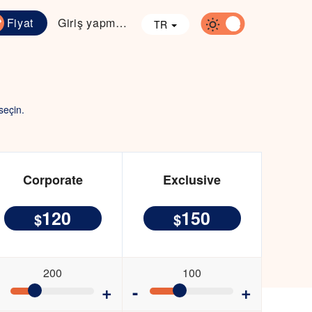
Fiyat
Giriş yapmak
TR
seçin.
Corporate
Exclusive
120
150
$
$
200
100
+
-
+