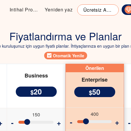
Intihal Programi
Yeniden yaz
Ücretsiz Araçlar
Fiyatlandırma ve Planlar
e kuruluşunuz için uygun fiyatlı planlar. İhtiyaçlarınıza en uygun bir plan 
Otomatik Yenile
Önerilen
Business
Enterprise
20
50
$
$
400
150
-
+
+
-
+
-