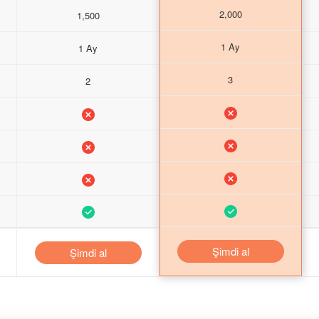
2,000
1,500
1 Ay
1 Ay
3
2
Şimdi al
Şimdi al