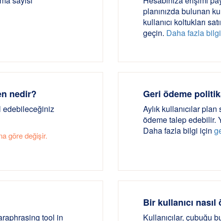
ama sayısı
Hesabınıza erişimi pay
planınızda bulunan kul
kullanıcı koltukları sat
geçin.
Daha fazla bilg
en nedir?
Geri ödeme politi
l edebileceğiniz
Aylık kullanıcılar plan
ödeme talep edebilir. 
Daha fazla bilgi için
g
na göre değişir.
Bir kullanıcı nasıl 
araphrasing tool in
Kullanıcılar, çubuğu 