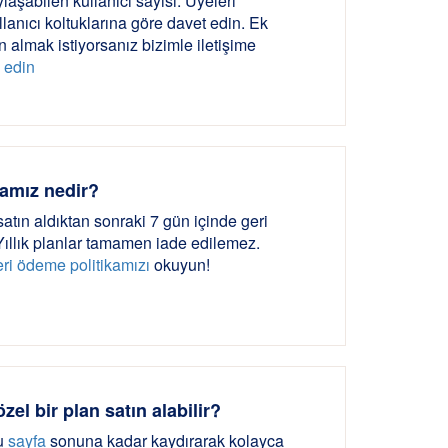
laşabilen kullanıcı sayısı. Üyeleri
lanıcı koltuklarına göre davet edin. Ek
ın almak istiyorsanız bizimle iletişime
i edin
kamız nedir?
 satın aldıktan sonraki 7 gün içinde geri
Yıllık planlar tamamen iade edilemez.
eri ödeme politikamızı
okuyun!
özel bir plan satın alabilir?
bu
sayfa
sonuna kadar kaydırarak kolayca