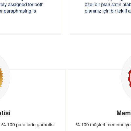
ely assigned for both
özel bir plan satın ala
 or paraphrasing is
planınız için bir teklif a
tisi
Memn
in% 100 para iade garantisi
% 100 müşteri memnuniyeti 