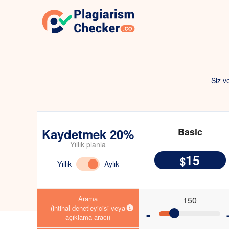
Siz v
Kaydetmek 20%
Basic
Yıllık planla
15
$
Yıllık
Aylık
Arama
150
(intihal denetleyicisi veya
-
açıklama aracı)