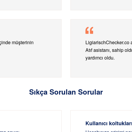
içinde müşterinin
LigiarischChecker.co 
Atıf asistanı, sahip o
yardımcı oldu.
Sıkça Sorulan Sorular
Kullanıcı koltuklar