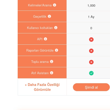
Kelimeler/Arama
1,000
Geçerlilik
1 Ay
Kullanıcı koltukları
0
API
Raporları Görüntüle
Toplu arama
Atıf Asistanı
+ Daha Fazla Özelliği
Şimdi al
Görüntüle