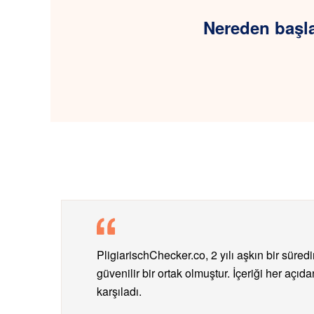
Nereden başla
PligiarischChecker.co, 2 yılı aşkın bir süred
güvenilir bir ortak olmuştur. İçeriği her açıd
karşıladı.