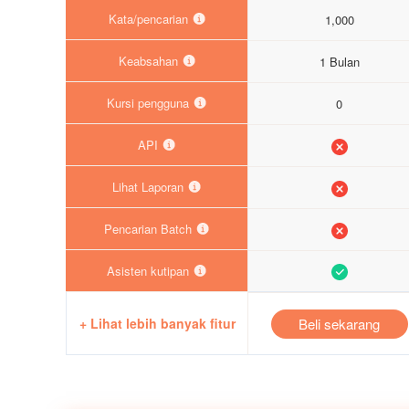
Kata/pencarian
1,000
Keabsahan
1 Bulan
Kursi pengguna
0
API
Lihat Laporan
Pencarian Batch
Asisten kutipan
Beli sekarang
+ Lihat lebih banyak fitur