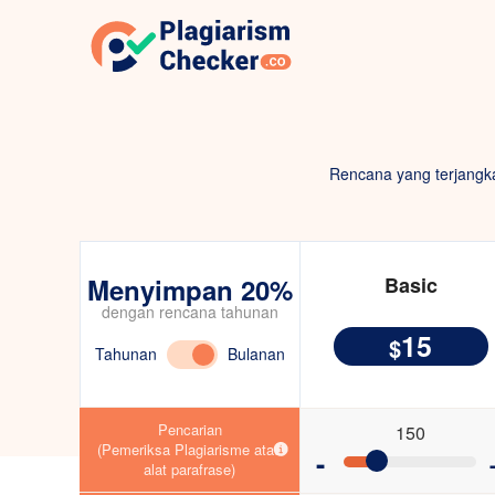
Rencana yang terjangka
Menyimpan 20%
Basic
dengan rencana tahunan
15
$
Tahunan
Bulanan
Pencarian
150
(Pemeriksa Plagiarisme atau
-
alat parafrase)