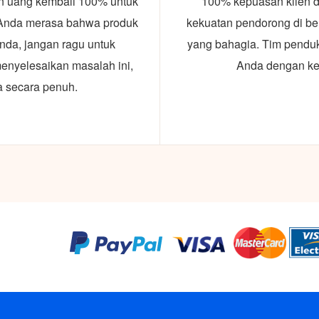
an uang kembali 100% untuk
100% kepuasan klien da
 Anda merasa bahwa produk
kekuatan pendorong di bel
nda, jangan ragu untuk
yang bahagia. Tim pendu
enyelesaikan masalah ini,
Anda dengan kes
 secara penuh.