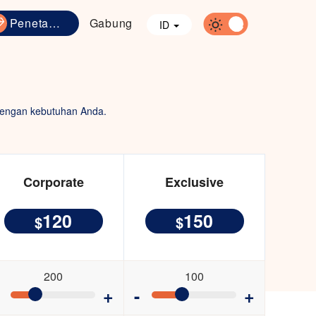
Penetapan harga
Gabung
ID
 dengan kebutuhan Anda.
Corporate
Exclusive
120
150
$
$
200
100
+
-
+