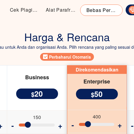
Cek Plagiarisme
Alat Parafrase
Bebas Peralatan
Harga & Rencana
u untuk Anda dan organisasi Anda. Pilih rencana yang paling sesuai
Perbaharui Otomatis
Direkomendasikan
Business
Enterprise
20
50
$
$
400
150
-
+
+
-
+
-