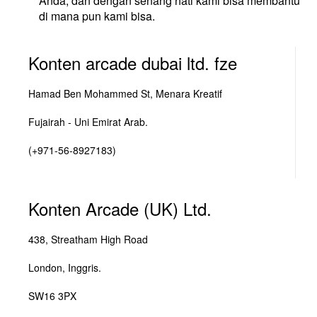
Anda, dan dengan senang hati kami bisa membantu
di mana pun kami bisa.
Konten arcade dubai ltd. fze
Hamad Ben Mohammed St, Menara Kreatif
Fujairah - Uni Emirat Arab.
(+971-56-8927183)
Konten Arcade (UK) Ltd.
438, Streatham High Road
London, Inggris.
SW16 3PX