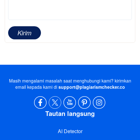
Kirim
Masih mengalami masalah saat menghubungi kami? kirimkan
email kepada kami di
support@plagiarismchecker.co
Tautan langsung
AI Detector