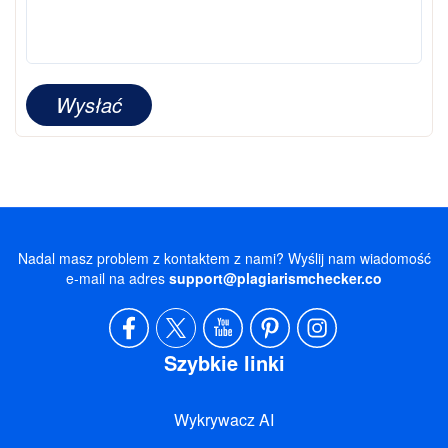
Wysłać
Nadal masz problem z kontaktem z nami? Wyślij nam wiadomość
e-mail na adres
support@plagiarismchecker.co
Szybkie linki
Wykrywacz AI