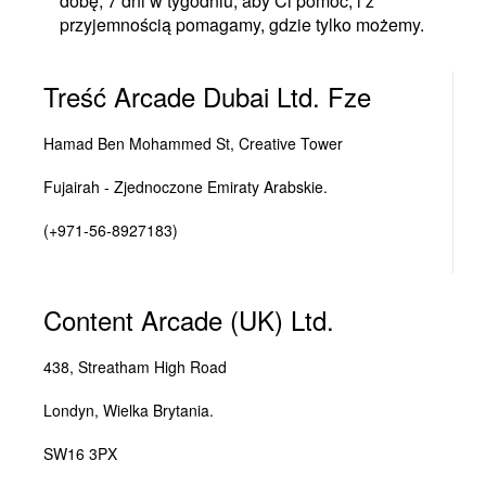
dobę, 7 dni w tygodniu, aby Ci pomóc, i z
przyjemnością pomagamy, gdzie tylko możemy.
Treść Arcade Dubai Ltd. Fze
Hamad Ben Mohammed St, Creative Tower
Fujairah - Zjednoczone Emiraty Arabskie.
(+971-56-8927183)
Content Arcade (UK) Ltd.
438, Streatham High Road
Londyn, Wielka Brytania.
SW16 3PX