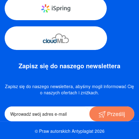
Zapisz się do naszego newslettera
Zapisz się do naszego newslettera, abyśmy mogli informować Cię
o naszych ofertach i zniżkach.
Prześlij
© Praw autorskich Antyplagiat 2026