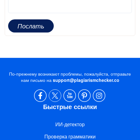
Послать
По-прежнему возникают проблемы, пожалуйста, отправьте
нам письмо на
support@plagiarismchecker.co
Быстрые ссылки
ИИ-детектор
Проверка грамматики