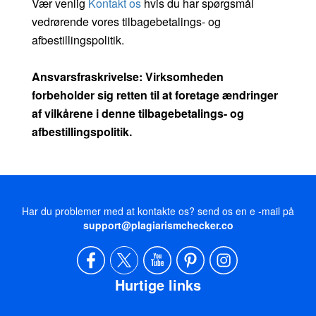
Vær venlig
Kontakt os
hvis du har spørgsmål
vedrørende vores tilbagebetalings- og
afbestillingspolitik.
Ansvarsfraskrivelse: Virksomheden
forbeholder sig retten til at foretage ændringer
af vilkårene i denne tilbagebetalings- og
afbestillingspolitik.
Har du problemer med at kontakte os? send os en e -mail på
support@plagiarismchecker.co
Hurtige links