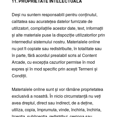
11. PROPRIETATE INTELECTUALĂ
Deși nu suntem responsabili pentru conținutul,
calitatea sau acuratețea datelor furnizate de
utilizatori, compilațiile acestor date, text, informații
și alte materiale puse la dispoziție utilizatorilor prin
intermediul sistemului nostru. Materialele online
nu pot fi copiate sau redistribuite, în totalitate sau
în parte, fără acordul prealabil scris al Content
Arcade, cu excepția cazurilor permise în mod
expres și în mod specific prin acești Termeni și
Condiții.
Materialele online sunt și vor rămâne proprietatea
exclusivă a noastră. În nicio circumstanță nu veți
avea dreptul, direct sau indirect, de a deține,
utiliza, copia, împrumuta, vinde, închiria, închiria,
licenția, sublicenția, redistribui, cesiona sau