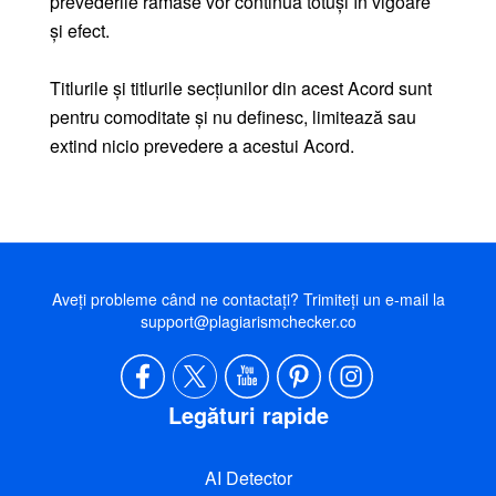
prevederile rămase vor continua totuși în vigoare
și efect.
Titlurile și titlurile secțiunilor din acest Acord sunt
pentru comoditate și nu definesc, limitează sau
extind nicio prevedere a acestui Acord.
Aveți probleme când ne contactați? Trimiteți un e-mail la
support@plagiarismchecker.co
Legături rapide
AI Detector