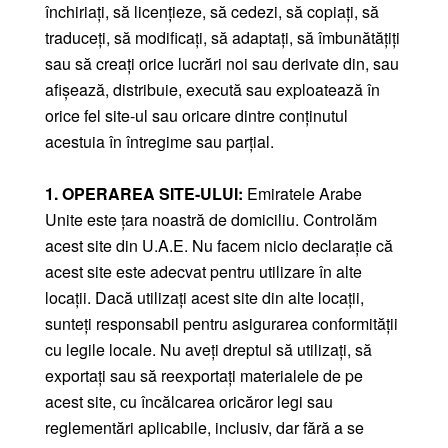
închiriați, să licențieze, să cedezi, să copiați, să
traduceți, să modificați, să adaptați, să îmbunătățiți
sau să creați orice lucrări noi sau derivate din, sau
afișează, distribuie, execută sau exploatează în
orice fel site-ul sau oricare dintre conținutul
acestuia în întregime sau parțial.
1. OPERAREA SITE-ULUI:
Emiratele Arabe
Unite este țara noastră de domiciliu. Controlăm
acest site din U.A.E. Nu facem nicio declarație că
acest site este adecvat pentru utilizare în alte
locații. Dacă utilizați acest site din alte locații,
sunteți responsabil pentru asigurarea conformității
cu legile locale. Nu aveți dreptul să utilizați, să
exportați sau să reexportați materialele de pe
acest site, cu încălcarea oricăror legi sau
reglementări aplicabile, inclusiv, dar fără a se