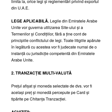
limita la, orice legi și reglementări privind exportul
din U.A.E.
LEGE APLICABILĂ.
Legile din Emiratele Arabe
Unite vor guverna utilizarea Site-ului și a
Termenilor și Condițiilor, fără a ține cont de
principiile conflictului de legi. Toate litigiile apărute
în legătură cu acestea vor fi judecate numai de o
instanță cu jurisdicție competentă din Emiratele
Arabe Unite.
2. TRANZACȚIE MULTI-VALUTĂ
Prețul afișat și moneda selectate de dvs. vor fi
același preț și monedă percepute pe Card și
tipărite pe Chitanța Tranzacției.
ACHIZIȚII: