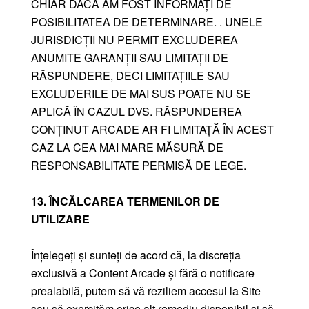
CHIAR DACĂ AM FOST INFORMAȚI DE
POSIBILITATEA DE DETERMINARE. . UNELE
JURISDICȚII NU PERMIT EXCLUDEREA
ANUMITE GARANȚII SAU LIMITAȚII DE
RĂSPUNDERE, DECI LIMITAȚIILE SAU
EXCLUDERILE DE MAI SUS POATE NU SE
APLICĂ ÎN CAZUL DVS. RĂSPUNDEREA
CONȚINUT ARCADE AR ​​FI LIMITAȚĂ ÎN ACEST
CAZ LA CEA MAI MARE MĂSURĂ DE
RESPONSABILITATE PERMISĂ DE LEGE.
13. ÎNCĂLCAREA TERMENILOR DE
UTILIZARE
Înțelegeți și sunteți de acord că, la discreția
exclusivă a Content Arcade și fără o notificare
prealabilă, putem să vă reziliem accesul la Site
sau să exercităm orice alt remediu disponibil și să