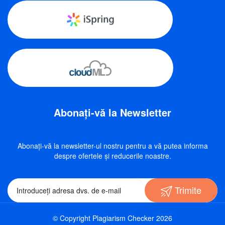
Abonați-vă la Newsletter
Abonați-vă la newsletter-ul nostru pentru a vă putea informa
despre ofertele și reducerile noastre.
Trimite
© Copyright Plagiarism Checker 2026