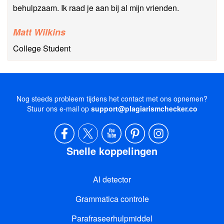
behulpzaam. Ik raad je aan bij al mijn vrienden.
Matt Wilkins
College Student
Nog steeds probleem tijdens het contact met ons opnemen?
Stuur ons e-mail op
support@plagiarismchecker.co
Snelle koppelingen
AI detector
Grammatica controle
Parafraseerhulpmiddel