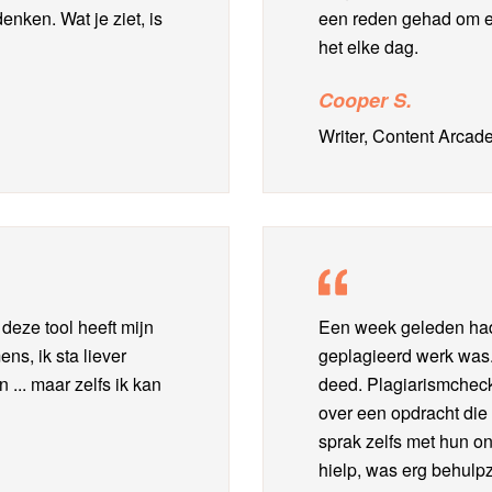
nken. Wat je ziet, is
een reden gehad om er
het elke dag.
Cooper S.
Writer, Content Arcad
 deze tool heeft mijn
Een week geleden had 
ns, ik sta liever
geplagieerd werk was. 
... maar zelfs ik kan
deed. Plagiarismcheck
over een opdracht die
sprak zelfs met hun 
hielp, was erg behulpz