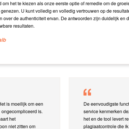
d om het te kiezen als onze eerste optie of remedie om de groe
e genezen. U kunt volledig en volledig vertrouwen op de resultat
jn over de authenticiteit ervan. De antwoorden zijn duidelijk en 
wbare resultaten.
aib
t is moeilijk om een ​​
De eenvoudigste funct
en ongecompliceerd is.
service kenmerken deze 
aart het
het en de tool levert 
oon niet zitten om
plagiaatcontrole die ik