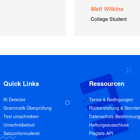
Matt Wilkins
College Student
Quick Links
Ressourcen
KI Detector
Terms & Bedingungen
Grammatik Überprüfung
Rückerstattung & Stornie
Text umschreiben
Datenschutz-Bestimmun
Umschreibetool
Haftungsausschluss
Satzumformulierer
Plagiats-API