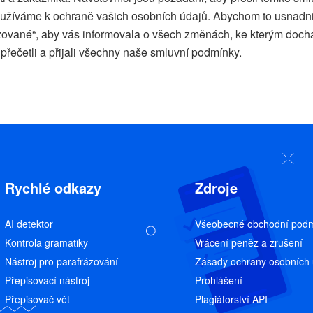
 používáme k ochraně vašich osobních údajů. Abychom to usnadn
ované“, aby vás informovala o všech změnách, ke kterým dochází
 přečetli a přijali všechny naše smluvní podmínky.
Rychlé odkazy
Zdroje
AI detektor
Všeobecné obchodní pod
Kontrola gramatiky
Vrácení peněz a zrušení
Nástroj pro parafrázování
Zásady ochrany osobních 
Přepisovací nástroj
Prohlášení
Přepisovač vět
Plagiátorství API