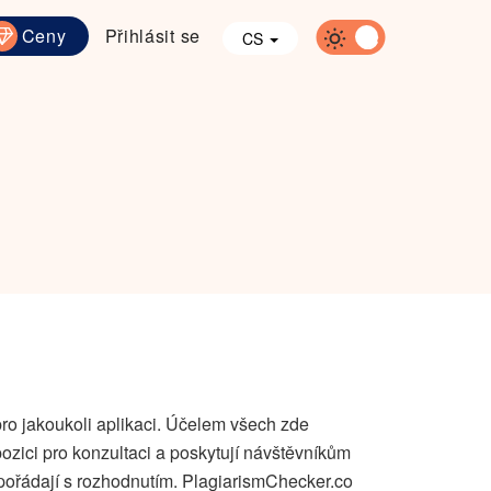
Ceny
Přihlásit se
CS
pro jakoukoli aplikaci. Účelem všech zde
zici pro konzultaci a poskytují návštěvníkům
 vypořádají s rozhodnutím. PlagiarismChecker.co