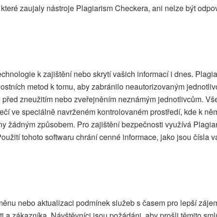
které zaujaly nástroje Plagiarism Checkera, ani nelze být odp
chnologie k zajištění nebo skrytí vašich informací i dnes. Plag
ostních metod k tomu, aby zabránilo neautorizovaným jednotli
ce před zneužitím nebo zveřejněním neznámým jednotlivcům. Vš
ečí ve speciálně navrženém kontrolovaném prostředí, kde k ně
ány žádným způsobem. Pro zajištění bezpečnosti využívá Plagia
oužití tohoto softwaru chrání cenné informace, jako jsou čísla va
nu nebo aktualizaci podmínek služeb s časem pro lepší zájem 
i a zákazníka. Návštěvníci jsou požádáni, aby prošli těmito s