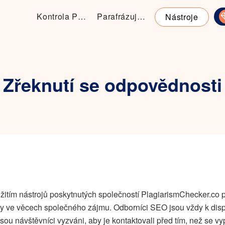
Kontrola Plagiátorství
Parafrázující nástroj
Nástroje
Zřeknutí se odpovědnosti
užitím nástrojů poskytnutých společností PlagiarismChecker.co 
y ve věcech společného zájmu. Odborníci SEO jsou vždy k dispo
to jsou návštěvníci vyzváni, aby je kontaktovali před tím, než se