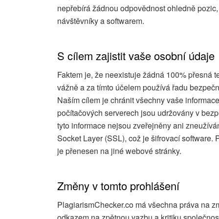
nepřebírá žádnou odpovědnost ohledně pozic, 
návštěvníky a softwarem.
S cílem zajistit vaše osobní údaje
Faktem je, že neexistuje žádná 100% přesná te
vážně a za tímto účelem používá řadu bezpečn
Naším cílem je chránit všechny vaše informa
počítačových serverech jsou udržovány v bezp
tyto informace nejsou zveřejněny ani zneužív
Socket Layer (SSL), což je šifrovací software. P
je přenesen na jiné webové stránky.
Změny v tomto prohlášení
PlagiarismChecker.co má všechna práva na změ
odkazem na zpětnou vazbu a kritiku společnost