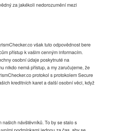
ovědný za jakékoli nedorozumění mezi
iarismChecker.co však tuto odpovědnost bere
vcům přístup k vašim cenným informacím.
echny osobní údaje poskytnuté na
mu nikdo nemá přístup, a my zaručujeme, že
rismChecker.co protokol s protokolem Secure
šich kreditních karet a další osobní věci, když
našich návštěvníků. To by se stalo s
mluvními podmínkami jednou za čas, aby se