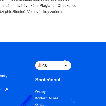
ili našim návštěvníkům, PlagiarismChecker.co
 příležitostně. Ve chvíli, kdy začnete
CS
mínky
Společnost
údajů
Ohlasy
Kontaktujte nás
O nás