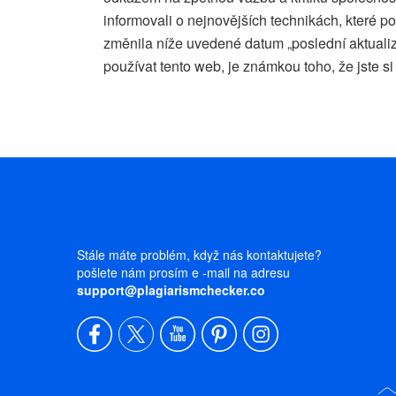
informovali o nejnovějších technikách, které
změnila níže uvedené datum „poslední aktualiz
používat tento web, je známkou toho, že jste si
Stále máte problém, když nás kontaktujete?
pošlete nám prosím e -mail na adresu
support@plagiarismchecker.co